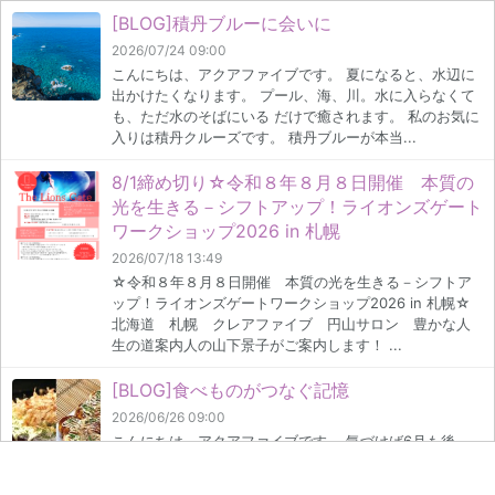
[BLOG]積丹ブルーに会いに
2026/07/24 09:00
こんにちは、アクアファイブです。 夏になると、水辺に
出かけたくなります。 プール、海、川。水に入らなくて
も、ただ水のそばにいる だけで癒されます。 私のお気に
入りは積丹クルーズです。 積丹ブルーが本当...
8/1締め切り☆令和８年８月８日開催 本質の
光を生きる－シフトアップ！ライオンズゲート
ワークショップ2026 in 札幌
2026/07/18 13:49
☆令和８年８月８日開催 本質の光を生きる－シフトア
ップ！ライオンズゲートワークショップ2026 in 札幌☆
北海道 札幌 クレアファイブ 円山サロン 豊かな人
生の道案内人の山下景子がご案内します！ ...
[BLOG]食べものがつなぐ記憶
2026/06/26 09:00
こんにちは、アクアファイブです。 気づけば6月も後
半。 今年も半分が過ぎようとしているなんて、本当にあ
っという間ですね。 先日、各地の郷土料理や「100年フ